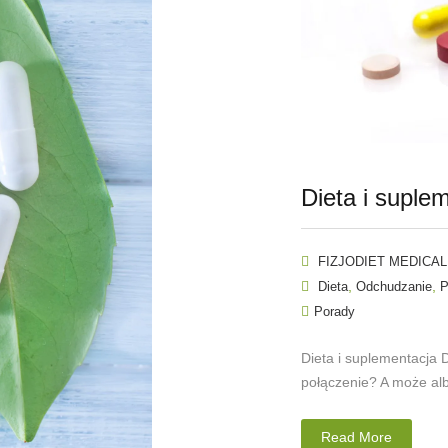
Dieta i suple
FIZJODIET MEDICAL
,
,
Dieta
Odchudzanie
P
Porady
Dieta i suplementacja 
połączenie? A może alb
Read More