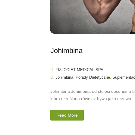
Johimbina
FIZJODIET MEDICAL SPA
,
,
Johimbina
Porady Dietetyczne
Suplementac
Johimbina Johimbina od stuleci doceniana by
która określana również bywa jako drzewo...
Read More