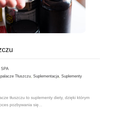
zczu
 SPA
,
,
palacze Tłuszczu
Suplementacja
Suplementy
cze tłuszczu to suplementy diety, dzięki którym
ces pozbywania się...