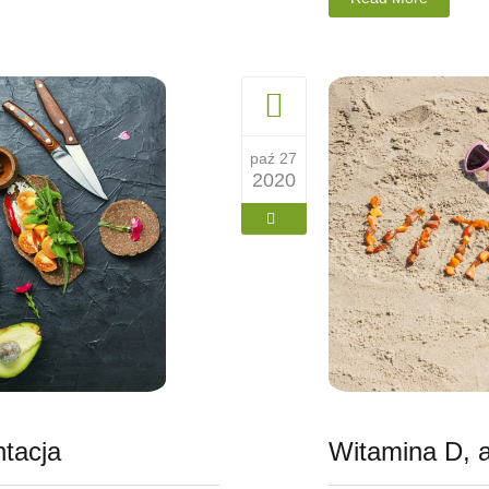
paź 27
2020
tacja
Witamina D, 