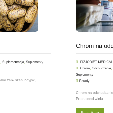
Chrom na odc
,
,
a
Suplementacja
Suplementy
FIZJODIET MEDICAL
,
,
Chrom
Odchudzanie
Suplementy
ko żeń- szeń indyjski,
Porady
Chrom na odchudzanie.
Producenci wielu...
Read More