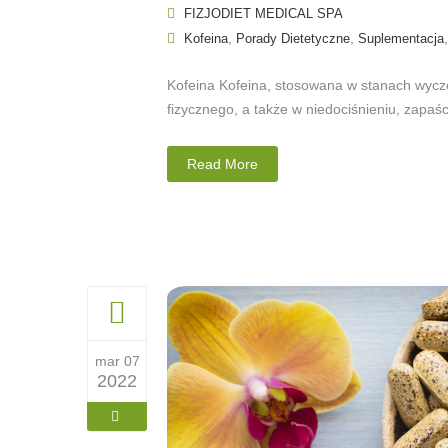
FIZJODIET MEDICAL SPA
,
,
Kofeina
Porady Dietetyczne
Suplementacja
Kofeina Kofeina, stosowana w stanach wycz
fizycznego, a także w niedociśnieniu, zapaści
Read More
mar 07
2022