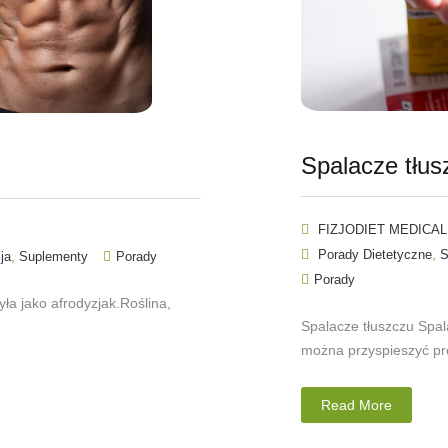
Spalacze tłus
FIZJODIET MEDICAL
,
Porady Dietetyczne
S
,
ja
Suplementy
Porady
Porady
ła jako afrodyzjak.Roślina,
Spalacze tłuszczu Spala
można przyspieszyć pro
Read More