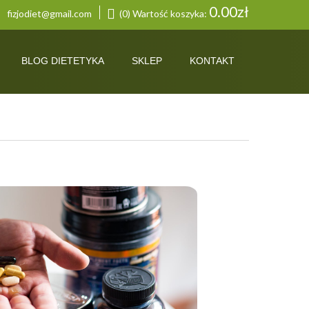
0.00
zł
fizjodiet@gmail.com
(0) Wartość koszyka:
BLOG DIETETYKA
SKLEP
KONTAKT