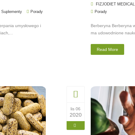
FIZJODIET MEDICAL
,
Suplementy
Porady
Porady
erpania umysłowego i
Berberyna Berberyna w
ach,...
ma udowodnione naukow
Read More
lis 06
2020