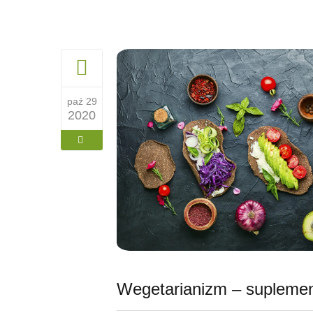
paź 29
2020
Wegetarianizm – suplemen