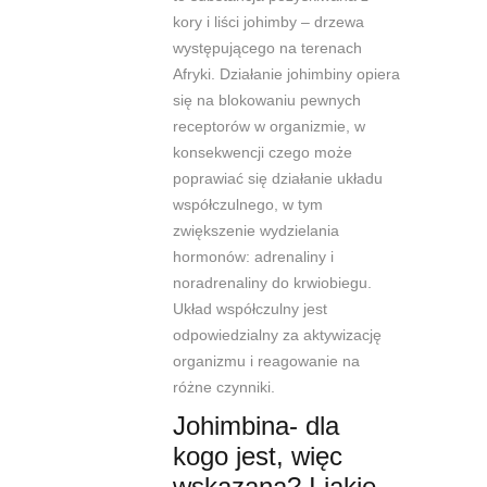
kory i liści johimby – drzewa
występującego na
terenach
Afryki. Działanie johimbiny opiera
się na blokowaniu pewnych
receptorów w
organizmie, w
konsekwencji czego może
poprawiać się działanie układu
współczulnego, w tym
zwiększenie wydzielania
hormonów: adrenaliny i
noradrenaliny do krwiobiegu.
Układ współczulny jest
odpowiedzialny za aktywizację
organizmu i reagowanie na
różne
czynniki.
Johimbina- dla
kogo jest, więc
wskazana? I jakie