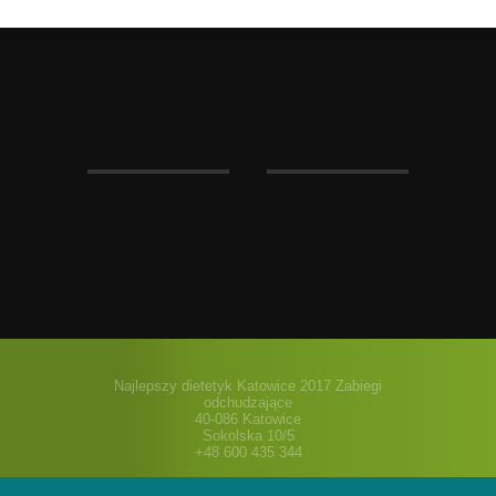
Najlepszy dietetyk Katowice 2017 Zabiegi
odchudzające
40-086 Katowice
Sokolska 10/5
+48 600 435 344