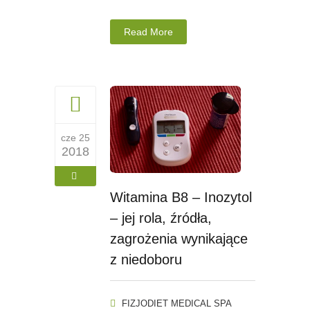
Read More
cze 25
2018
Witamina B8 – Inozytol
– jej rola, źródła,
zagrożenia wynikające
z niedoboru
FIZJODIET MEDICAL SPA