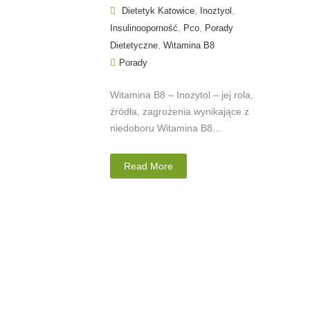
,
,
Dietetyk Katowice
Inoztyol
,
,
Insulinooporność
Pco
Porady
,
Dietetyczne
Witamina B8
Porady
Witamina B8 – Inozytol – jej rola,
źródła, zagrożenia wynikające z
niedoboru Witamina B8...
Read More