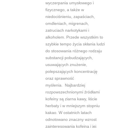
wyczerpania umysłowego i
fi
zycznego, a także w
niedociśnieniu, zapaściach,
omdleniach, migrenach,
zatruciach narkotykami i
alkoholem. Przede wszystkim to
s
zybkie tempo życia skłania ludzi
do stosowania różnego rodzaju
substancji
pobudzających,
usuwających znużenie,
polepszających koncentrację
oraz
sprawność
myślenia.
Najbardziej
rozpowszechnionymi źródłami
kofeiny są ziarna kawy, liście
herbaty i w mniejszym
stopniu
kakao. W ostatnich latach
odnotowano znaczny wzrost
zainteresowania
kofeiną i jej