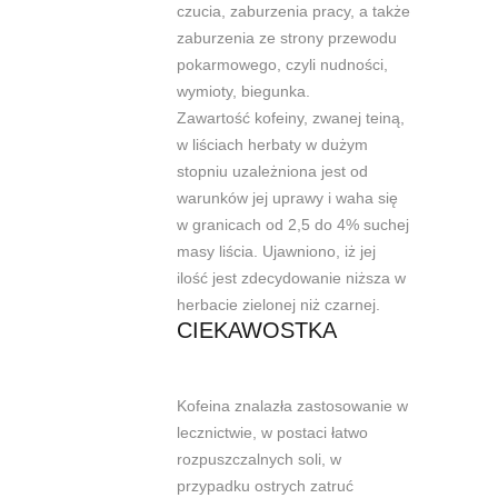
czucia, zaburzenia pracy, a także
zaburzenia ze strony przewodu
pokarmowego, czyli nudności,
wymioty, biegunka.
Zawartość kofeiny, zwanej teiną,
w liściach herbaty w dużym
stopniu uzależniona
jest od
warunków jej uprawy i waha się
w granicach od 2,5 do 4% suchej
masy
liścia. Ujawniono, iż jej
ilość jest zdecydowanie niższa w
herbacie zielonej niż
czarnej.
CIEKAWOSTKA
Kofeina znalazła zastosowanie w
lecznictwie, w postaci łatwo
rozpuszczalnych soli,
w
przypadku ostrych zatruć