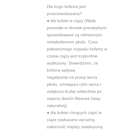
Dla kogo kofeina jest
przeciwwskazana?
●
dla kobiet w ciąży (Wady
powstałe w okresie prenatalnym
spowodowane są
odmiennym
metabolizmem płodu. Czas
połowicznego rozpadu kofeiny w
czasie ciąży jest trzykrotnie
wydłużony. Stwierdzono, że
kofeina wpływa
negatywnie na pracę serca
płodu, zmniejsza rytm serca i
zwiększa liczbę
oddechów po
wypiciu dwóch
fi
liżanek kawy
naturalnej)
●
dla kobiet chcących zajść w
ciąże (wykazano wyraźną
zależność między
zwiększoną