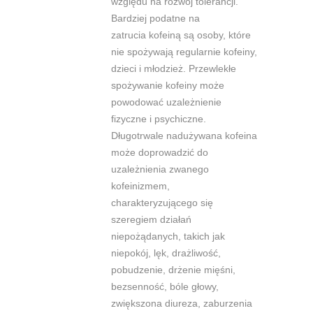
względu na rozwój tolerancji.
Bardziej podatne na
zatrucia kofeiną są osoby, które
nie spożywają regularnie kofeiny,
dzieci i
młodzież. Przewlekłe
spożywanie kofeiny może
powodować uzależnienie
fi
zyczne i
psychiczne.
Długotrwale nadużywana kofeina
może doprowadzić do
uzależnienia
zwanego
kofeinizmem,
charakteryzującego się
szeregiem działań
niepożądanych,
takich jak
niepokój, lęk, drażliwość,
pobudzenie, drżenie mięśni,
bezsenność, bóle
głowy,
zwiększona diureza, zaburzenia