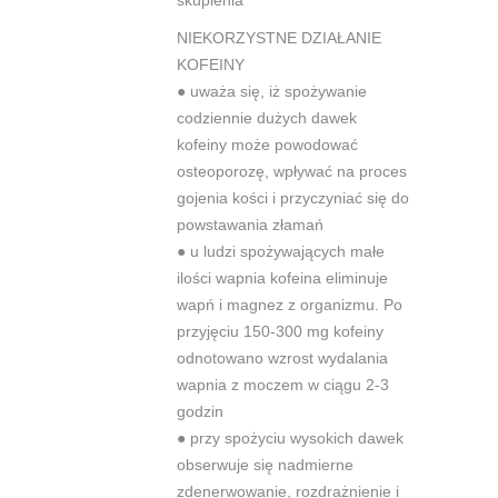
NIEKORZYSTNE DZIAŁANIE
KOFEINY
●
uważa się, iż spożywanie
codziennie dużych dawek
kofeiny może
powodować
osteoporozę, wpływać na proces
gojenia kości i przyczyniać się
do
powstawania złamań
●
u ludzi spożywających małe
ilości wapnia kofeina eliminuje
wapń i magnez z
organizmu. Po
przyjęciu 150-300 mg kofeiny
odnotowano wzrost wydalania
wapnia z moczem w ciągu 2-3
godzin
●
przy spożyciu wysokich dawek
obserwuje się nadmierne
zdenerwowanie,
rozdrażnienie i