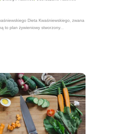
 Kwaśniewskiego Dieta Kwaśniewskiego, zwana
ą to plan żywieniowy stworzony...