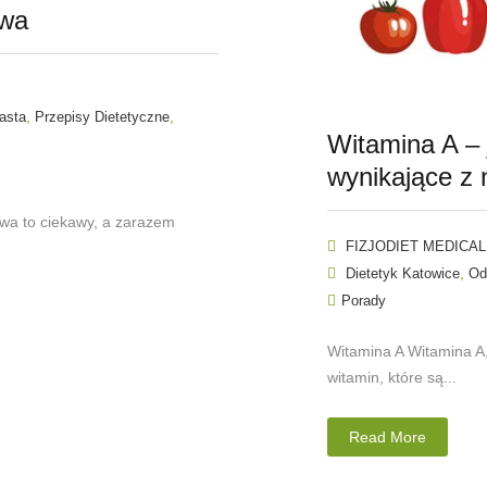
owa
,
,
asta
Przepisy Dietetyczne
Witamina A – j
wynikające z 
a to ciekawy, a zarazem
FIZJODIET MEDICAL
,
Dietetyk Katowice
Od
Porady
Witamina A Witamina A,
witamin, które są...
Read More