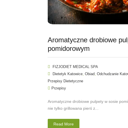
Aromatyczne drobiowe pul
pomidorowym
FIZJODIET MEDICAL SPA
,
,
Dietetyk Katowice
Obiad
Odchudzanie Kato
Przepisy Dietetyczne
Przepisy
Aromatyczne drobiowe pulpety w sosie pom
nie tylko grillowana pierś z...
Read More