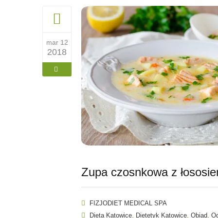
mar 12
2018
Zupa czosnkowa z łososi
FIZJODIET MEDICAL SPA
,
,
,
Dieta Katowice
Dietetyk Katowice
Obiad
Od