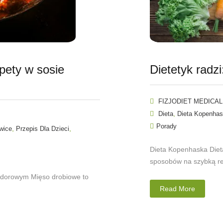
pety w sosie
Dietetyk radz
FIZJODIET MEDICAL
,
Dieta
Dieta Kopenha
Porady
,
,
wice
Przepis Dla Dzieci
Dieta Kopenhaska Diet
sposobów na szybką re
idorowym Mięso drobiowe to
Read More