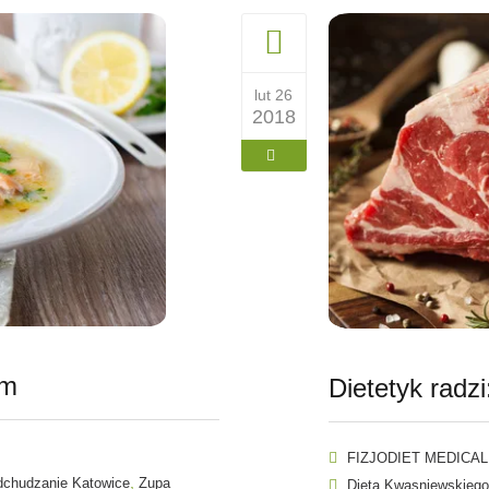
lut 26
2018
em
Dietetyk radz
FIZJODIET MEDICAL
,
chudzanie Katowice
Zupa
Dieta Kwasniewskiego