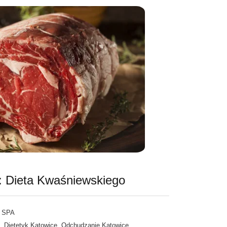
i: Dieta Kwaśniewskiego
 SPA
,
,
Dietetyk Katowice
Odchudzanie Katowice