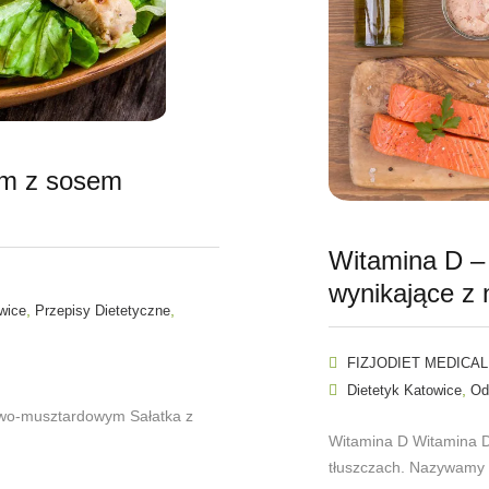
em z sosem
Witamina D – j
wynikające z 
,
,
wice
Przepisy Dietetyczne
FIZJODIET MEDICAL
,
Dietetyk Katowice
Od
owo-musztardowym Sałatka z
Witamina D Witamina D
tłuszczach. Nazywamy n