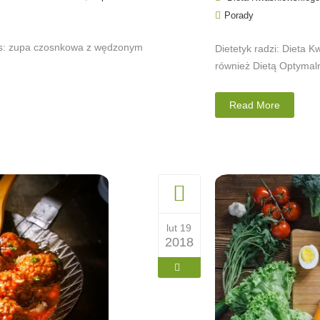
Porady
is: zupa czosnkowa z wędzonym
Dietetyk radzi: Dieta
również Dietą Optymaln
Read More
lut 19
2018