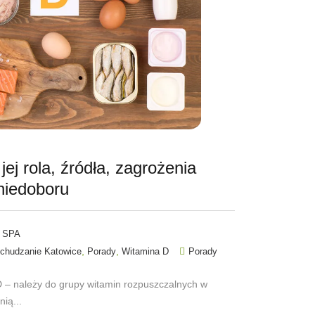
ej rola, źródła, zagrożenia
niedoboru
 SPA
,
,
chudzanie Katowice
Porady
Witamina D
Porady
 – należy do grupy witamin rozpuszczalnych w
ią...