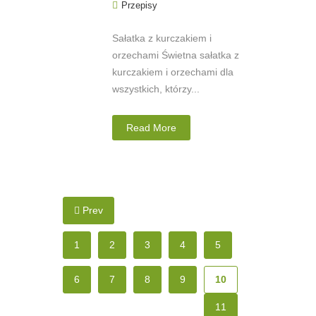
Przepisy
Sałatka z kurczakiem i
orzechami Świetna sałatka z
kurczakiem i orzechami dla
wszystkich, którzy...
Read More
Prev
1
2
3
4
5
6
7
8
9
10
11