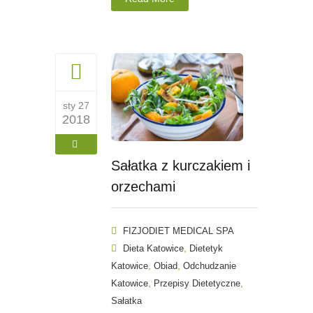
sty 27
2018
Sałatka z kurczakiem i
orzechami
FIZJODIET MEDICAL SPA
,
Dieta Katowice
Dietetyk
,
,
Katowice
Obiad
Odchudzanie
,
,
Katowice
Przepisy Dietetyczne
Sałatka