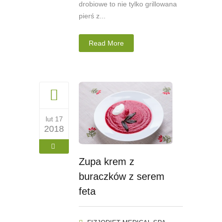
drobiowe to nie tylko grillowana
pierś z...
Read More
lut 17
2018
Zupa krem z
buraczków z serem
feta