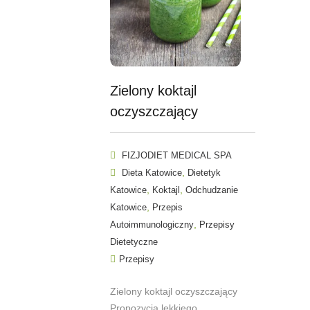
Zielony koktajl
oczyszczający
FIZJODIET MEDICAL SPA
,
Dieta Katowice
Dietetyk
,
,
Katowice
Koktajl
Odchudzanie
,
Katowice
Przepis
,
Autoimmunologiczny
Przepisy
Dietetyczne
Przepisy
Zielony koktajl oczyszczający
Propozycja lekkiego,