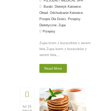
FIZJODIET MEDICAL SPA
,
,
Buraki
Dietetyk Katowice
,
,
Obiad
Odchudzanie Katowice
,
Przepis Dla Dzieci
Przepisy
,
Dietetyczne
Zupa
Przepisy
Zupa krem z buraczków z serem
feta Zupa krem z buraczków z
serem feta,...
Read More
lut 15