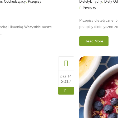
,
,
is Odchudzający
Przepisy
Dietetyk Tychy
Diety Od
Przepisy
Przepisy dietetyczne: 
przepisy dietetyczne z
drą i limonką Wszystkie nasze
...
Read More
paź 14
2017