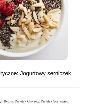
etyczne: Jogurtowy serniczek
,
,
,
tyk Bytom
Dietetyk Chorzów
Dietetyk Sosnowiec