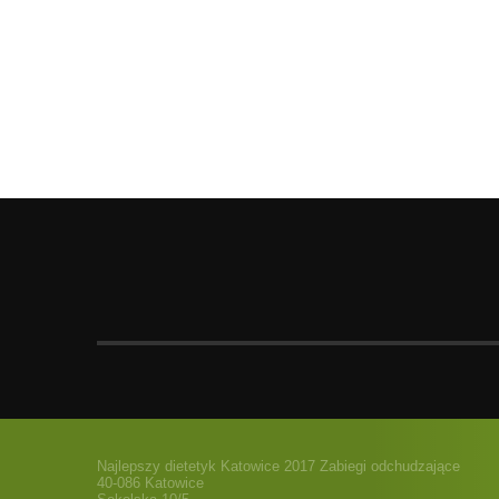
Najlepszy dietetyk Katowice 2017 Zabiegi odchudzające
40-086 Katowice