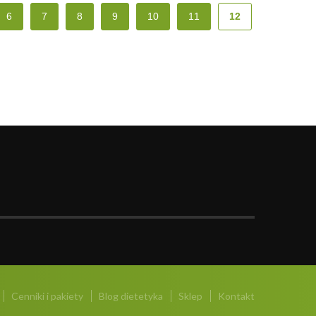
6
7
8
9
10
11
12
Cenniki i pakiety
Blog dietetyka
Sklep
Kontakt