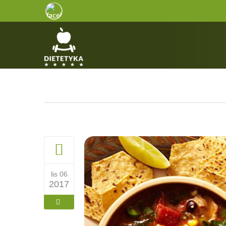
lis 06
2017