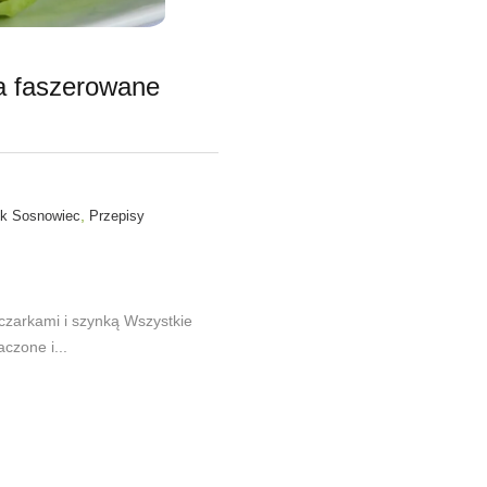
ka faszerowane
,
yk Sosnowiec
Przepisy
eczarkami i szynką Wszystkie
czone i...