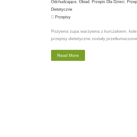
,
,
,
Odchudzające
Obiad
Przepis Dla Dzieci
Przep
Dietetyczne
Przepisy
Pożywna zupa warzywna z kurczakiem, kolen
przepisy dietetyczne zostały przetłumaczone
Read More