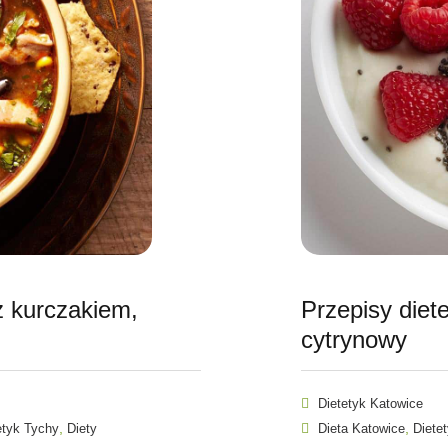
 kurczakiem,
Przepisy diet
cytrynowy
Dietetyk Katowice
,
,
etyk Tychy
Diety
Dieta Katowice
Diete