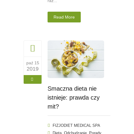
raz...
Read More
paź 15
2019
Smaczna dieta nie
istnieje: prawda czy
mit?
FIZJODIET MEDICAL SPA
,
,
Dieta
Odchudzanie
Porady