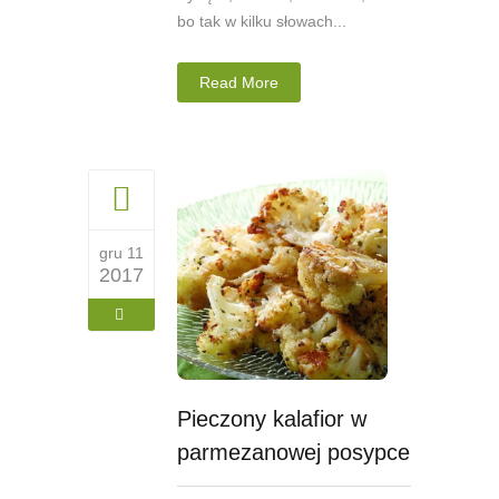
bo tak w kilku słowach...
Read More
gru 11
2017
Pieczony kalafior w
parmezanowej posypce