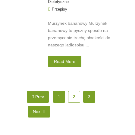
Dietetyczne
Przepisy
Murzynek bananowy Murzynek
bananowy to pyszny sposób na
przemycenie trochę słodkości do
naszego jadłospisu....
Read More
Prev
1
2
3
Next