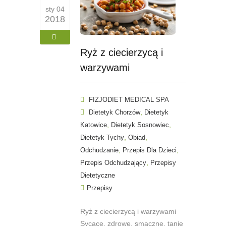
sty 04
2018
Ryż z ciecierzycą i
warzywami
FIZJODIET MEDICAL SPA
,
Dietetyk Chorzów
Dietetyk
,
,
Katowice
Dietetyk Sosnowiec
,
,
Dietetyk Tychy
Obiad
,
,
Odchudzanie
Przepis Dla Dzieci
,
Przepis Odchudzający
Przepisy
Dietetyczne
Przepisy
Ryż z ciecierzycą i warzywami
Sycące, zdrowe, smaczne, tanie