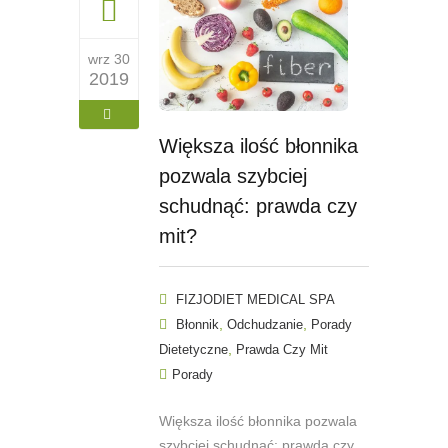
wrz 30
2019
Większa ilość błonnika
pozwala szybciej
schudnąć: prawda czy
mit?
FIZJODIET MEDICAL SPA
,
,
Błonnik
Odchudzanie
Porady
,
Dietetyczne
Prawda Czy Mit
Porady
Większa ilość błonnika pozwala
szybciej schudnąć: prawda czy