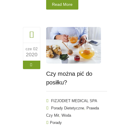
Read More
cze 02
2020
Czy można pić do
posiłku?
FIZJODIET MEDICAL SPA
,
Porady Dietetyczne
Prawda
,
Czy Mit
Woda
Porady