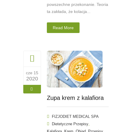
powszechne przekonanie. Teoria
ta zakłada, że kolacja...
Read More
cze 15
2020
Zupa krem z kalafiora
FIZJODIET MEDICAL SPA
,
Dietetyczne Przepisy
,
,
,
Kalafiora
Krem
Obiad
Przepisy