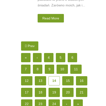
śniadań. Zarówno moich, jak i...
Read More
Prev
«
‹
4
5
6
7
8
9
10
11
12
13
14
15
16
17
18
19
20
21
22
23
24
›
»