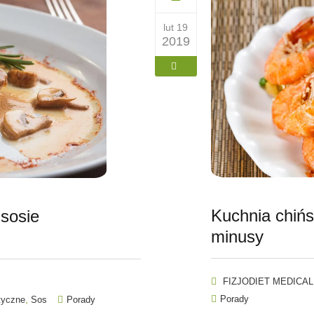
lut 19
2019
Kuchnia chińs
 sosie
minusy
FIZJODIET MEDICAL
,
Porady
tyczne
Sos
Porady