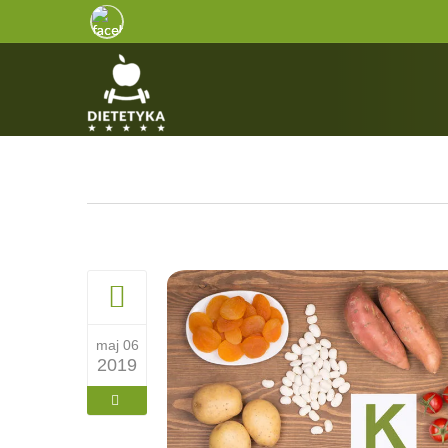
maj 06
2019