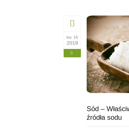
kw. 16
2019
Sód – Właściw
źródła sodu