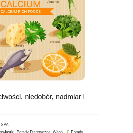
wości, niedobór, nadmiar i
 SPA
,
,
erwiastki
Porady Dietetyczne
Wapń
Porady