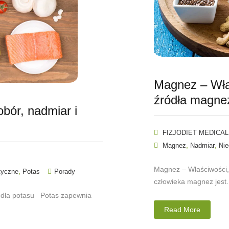
Magnez – Właś
źródła magne
bór, nadmiar i
FIZJODIET MEDICAL
,
,
Magnez
Nadmiar
Nie
Magnez – Właściwości,
,
tyczne
Potas
Porady
człowieka magnez jest.
ródła potasu Potas zapewnia
Read More