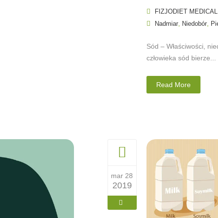
FIZJODIET MEDICAL
,
,
Nadmiar
Niedobór
Pi
Sód – Właściwości, ni
człowieka sód bierze...
Read More
mar 28
2019