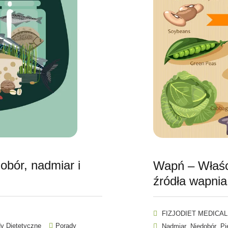
obór, nadmiar i
Wapń – Właści
źródła wapnia
FIZJODIET MEDICAL
y Dietetyczne
Porady
,
,
Nadmiar
Niedobór
Pi