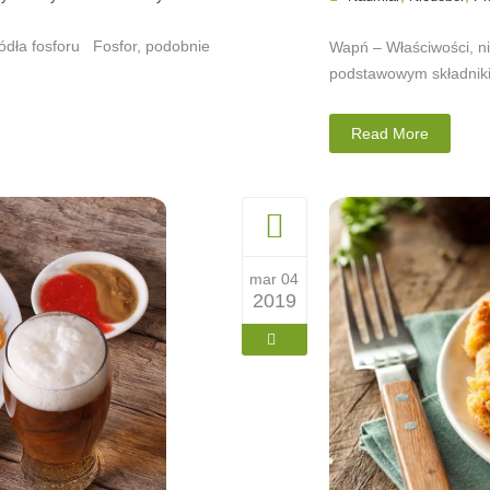
ródła fosforu Fosfor, podobnie
Wapń – Właściwości, ni
podstawowym składniki
Read More
mar 04
2019