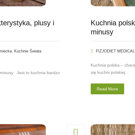
erystyka, plusy i
Kuchnia polsk
minusy
,
miecka
Kuchnie Świata
FIZJODIET MEDICAL
Kuchnia polska – chara
się kuchni polskiej...
i minusy Jest to kuchnia bardzo
Read More