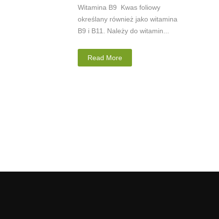
Witamina B9 Kwas foliowy
określany również jako witamina
B9 i B11. Należy do witamin...
Read More