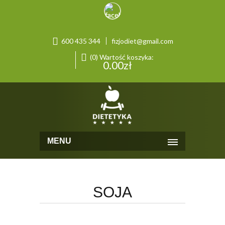
600 435 344
fizjodiet@gmail.com
(0) Wartość koszyka:
0.00
zł
MENU
SOJA