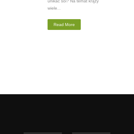
unikać soi? Na temat krąży
wiele...
Read More