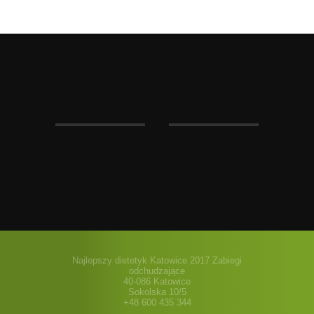
Najlepszy dietetyk Katowice 2017 Zabiegi
odchudzające
40-086 Katowice
Sokolska 10/5
+48 600 435 344