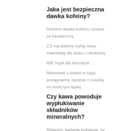
Jaka jest bezpieczna
dawka kofeiny?
Dzienna dawka kofeiny uznana
za bezpieczną:
2,5 mg kofeiny na/kg masy
ciała/dobę dla dzieci i młodzieży
400 mg/d dla dorosłych
Natomiast u kobiet w ciąży
postępujemy zgodnie z zasadą
im mniej tym lepiej.
Czy kawa powoduje
wypłukiwanie
składników
mineralnych?
Owszem, badania wykazują, że