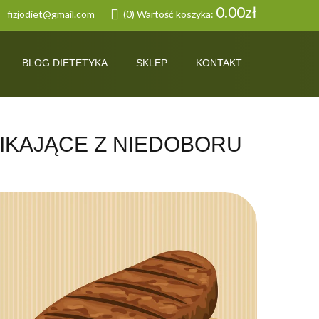
0.00
zł
fizjodiet@gmail.com
(0) Wartość koszyka:
BLOG DIETETYKA
SKLEP
KONTAKT
NIKAJĄCE Z NIEDOBORU