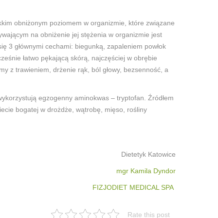
 lekkim obniżonym poziomem w organizmie, które związane
ywającym na obniżenie jej stężenia w organizmie jest
 się 3 głównymi cechami: biegunką, zapaleniem powłok
ześnie łatwo pękającą skórą, najczęściej w obrębie
lemy z trawieniem, drżenie rąk, ból głowy, bezsenność, a
u wykorzystują egzogenny aminokwas – tryptofan. Źródłem
cie bogatej w drożdże, wątrobę, mięso, rośliny
Dietetyk Katowice
mgr Kamila Dyndor
FIZJODIET MEDICAL SPA
Rate this post