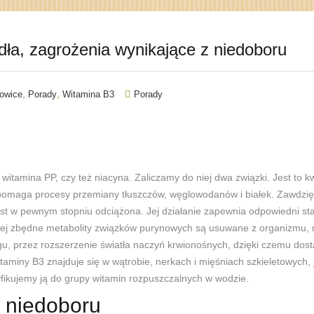
ódła, zagrożenia wynikające z niedoboru
,
,
towice
Porady
Witamina B3
Porady
witamina PP, czy też niacyna. Zaliczamy do niej dwa związki. Jest to
omaga procesy przemiany tłuszczów, węglowodanów i białek. Zawdzięcz
est w pewnym stopniu odciążona. Jej działanie zapewnia odpowiedni st
ej zbędne metabolity związków purynowych są usuwane z organizmu, n
u, przez rozszerzenie światła naczyń krwionośnych, dzięki czemu dost
itaminy B3 znajduje się w wątrobie, nerkach i mięśniach szkieletowych,
yfikujemy ją do grupy witamin rozpuszczalnych w wodzie.
i niedoboru