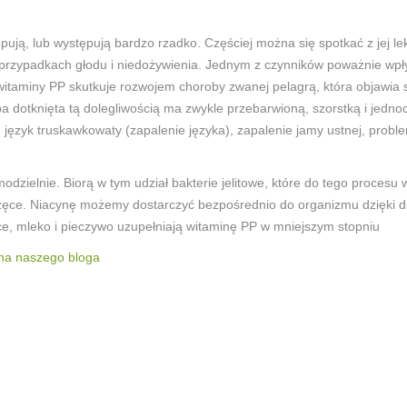
tępują, lub występują bardzo rzadko. Częściej można się spotkać z jej
h przypadkach głodu i niedożywienia. Jednym z czynników poważnie wpł
witaminy PP skutkuje rozwojem choroby zwanej pelagrą, która objawia
 dotknięta tą dolegliwością ma zwykle przebarwioną, szorstką i jednoc
zw. język truskawkowaty (zapalenie języka), zapalenie jamy ustnej, prob
odzielnie. Biorą w tym udział bakterie jelitowe, które do tego proces
rzęce. Niacynę możemy dostarczyć bezpośrednio do organizmu dzięki die
e, mleko i pieczywo uzupełniają witaminę PP w mniejszym stopniu
 na naszego bloga