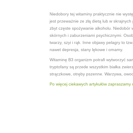
Niedobory tej witaminy praktycznie nie wys
jest przeważnie ze złą dietą lub w skrajnyc
zbyt częste spożywanie alkoholu. Niedobór 
skórnych i zaburzeniami psychicznymi. Osoba
twarzy, szyi i rąk. Inne objawy pelagry to t
nawet depresja, stany lękowe i omamy.
Witaminę B3 organizm potrafi wytworzyć sam
tryptofany są przede wszystkim białka zwie
strączkowe, otręby pszenne. Warzywa, owoc
Po więcej ciekawych artykułów zapraszamy