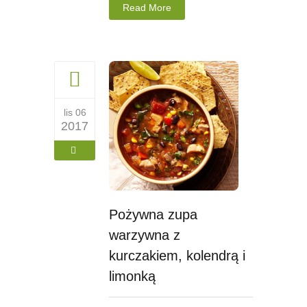
Read More
lis 06
2017
Pożywna zupa
warzywna z
kurczakiem, kolendrą i
limonką