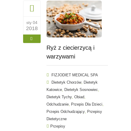
sty 04
2018
Ryż z ciecierzycą i
warzywami
FIZJODIET MEDICAL SPA
,
Dietetyk Chorzów
Dietetyk
,
,
Katowice
Dietetyk Sosnowiec
,
,
Dietetyk Tychy
Obiad
,
,
Odchudzanie
Przepis Dla Dzieci
,
Przepis Odchudzający
Przepisy
Dietetyczne
Przepisy