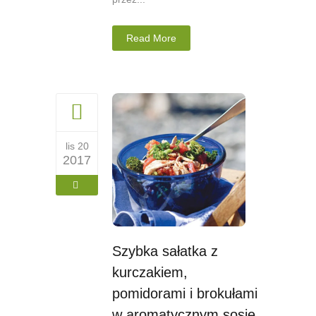
Read More
lis 20
2017
Szybka sałatka z
kurczakiem,
pomidorami i brokułami
w aromatycznym sosie