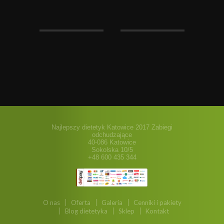
Najlepszy dietetyk Katowice 2017 Zabiegi
odchudzające
40-086 Katowice
Sokolska 10/5
+48 600 435 344
O nas
Oferta
Galeria
Cenniki i pakiety
Blog dietetyka
Sklep
Kontakt