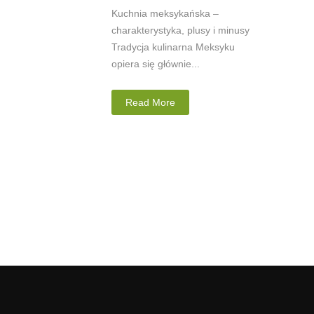
Kuchnia meksykańska –
charakterystyka, plusy i minusy
Tradycja kulinarna Meksyku
opiera się głównie...
Read More