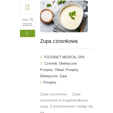
mar 25
2021
Zupa czosnkowa
FIZJODIET MEDICAL SPA
,
Czosnek
Dietetyczne
,
,
Przepisy
Obiad
Przepisy
,
Dietetyczne
Zupa
Przepisy
Zupa czosnkowa Zupa
czosnkowa to bogatobiałkowa
zupa. Z powodzeniem nadaje się
na...