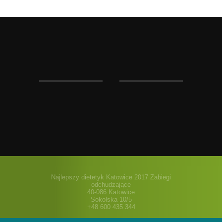
Najlepszy dietetyk Katowice 2017 Zabiegi
odchudzające
40-086 Katowice
Sokolska 10/5
+48 600 435 344