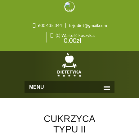
600 435 344
fizjodiet@gmail.com
(0) Wartość koszyka:
0.00
zł
MENU
CUKRZYCA
TYPU II