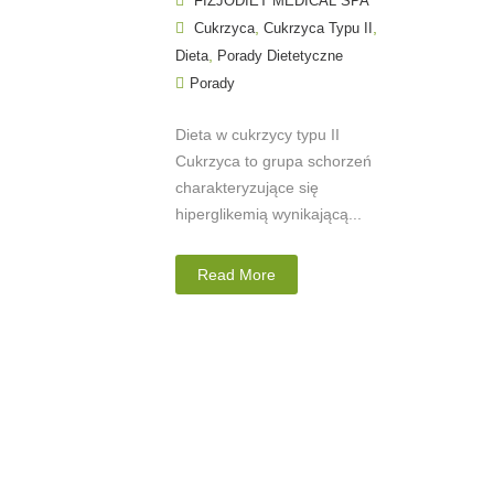
FIZJODIET MEDICAL SPA
,
,
Cukrzyca
Cukrzyca Typu II
,
Dieta
Porady Dietetyczne
Porady
Dieta w cukrzycy typu II
Cukrzyca to grupa schorzeń
charakteryzujące się
hiperglikemią wynikającą...
Read More