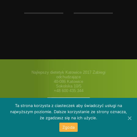
Najlepszy dietetyk Katowice 2017 Zabiegi
odchudzające
40-086 Katowice
Sokolska 10/5
+48 600 435 344
Ta strona korzysta z ciasteczek aby świadczyć usługi na
najwyższym poziomie. Dalsze korzystanie ze strony oznacza,
że zgadzasz się na ich użycie.
O nas
Oferta
Galeria
Cenniki i pakiety
Blog dietetyka
Sklep
Kontakt
Zgoda