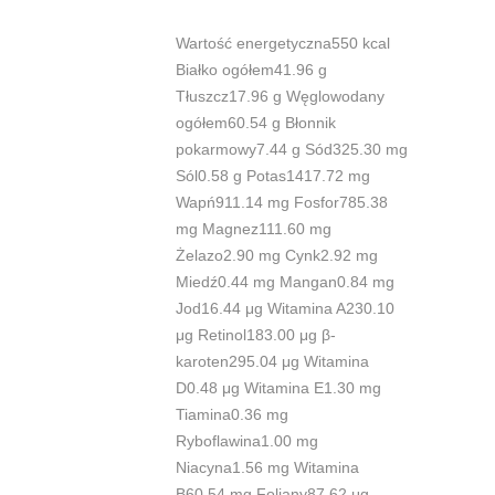
Wartość energetyczna550 kcal
Białko ogółem41.96 g
Tłuszcz17.96 g Węglowodany
ogółem60.54 g Błonnik
pokarmowy7.44 g Sód325.30 mg
Sól0.58 g Potas1417.72 mg
Wapń911.14 mg Fosfor785.38
mg Magnez111.60 mg
Żelazo2.90 mg Cynk2.92 mg
Miedź0.44 mg Mangan0.84 mg
Jod16.44 μg Witamina A230.10
μg Retinol183.00 μg β-
karoten295.04 μg Witamina
D0.48 μg Witamina E1.30 mg
Tiamina0.36 mg
Ryboflawina1.00 mg
Niacyna1.56 mg Witamina
B60.54 mg Foliany87.62 μg