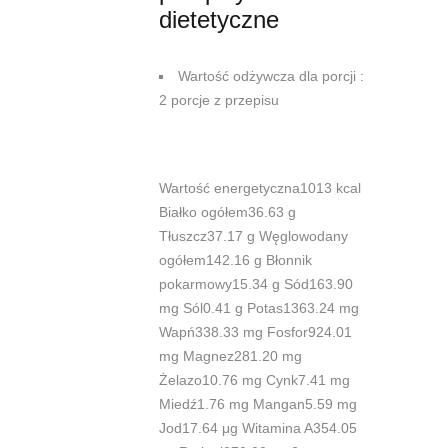
dietetyczne
Wartość odżywcza dla porcji :
2 porcje z przepisu
Wartość energetyczna1013 kcal
Białko ogółem36.63 g
Tłuszcz37.17 g Węglowodany
ogółem142.16 g Błonnik
pokarmowy15.34 g Sód163.90
mg Sól0.41 g Potas1363.24 mg
Wapń338.33 mg Fosfor924.01
mg Magnez281.20 mg
Żelazo10.76 mg Cynk7.41 mg
Miedź1.76 mg Mangan5.59 mg
Jod17.64 μg Witamina A354.05