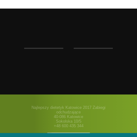
Najlepszy dietetyk Katowice 2017 Zabiegi
odchudzające
40-086 Katowice
Sokolska 10/5
+48 600 435 344