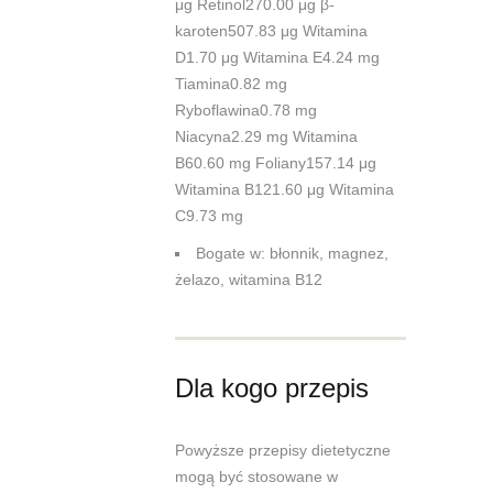
μg Retinol270.00 μg β-
karoten507.83 μg Witamina
D1.70 μg Witamina E4.24 mg
Tiamina0.82 mg
Ryboflawina0.78 mg
Niacyna2.29 mg Witamina
B60.60 mg Foliany157.14 μg
Witamina B121.60 μg Witamina
C9.73 mg
Bogate w: błonnik, magnez,
żelazo, witamina B12
Dla kogo przepis
Powyższe przepisy dietetyczne
mogą być stosowane w