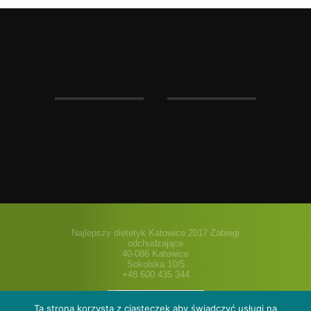
Najlepszy dietetyk Katowice 2017 Zabiegi
odchudzające
40-086 Katowice
Sokolska 10/5
+48 600 435 344
Ta strona korzysta z ciasteczek aby świadczyć usługi na