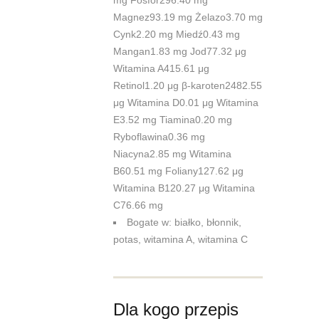
Magnez93.19 mg Żelazo3.70 mg
Cynk2.20 mg Miedź0.43 mg
Mangan1.83 mg Jod77.32 μg
Witamina A415.61 μg
Retinol1.20 μg β-karoten2482.55
μg Witamina D0.01 μg Witamina
E3.52 mg Tiamina0.20 mg
Ryboflawina0.36 mg
Niacyna2.85 mg Witamina
B60.51 mg Foliany127.62 μg
Witamina B120.27 μg Witamina
C76.66 mg
Bogate w: białko, błonnik,
potas, witamina A, witamina C
Dla kogo przepis