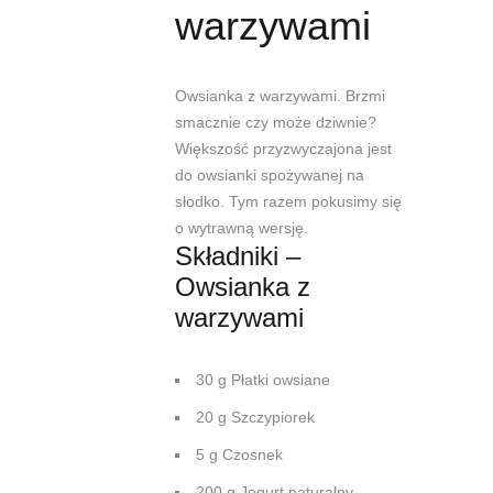
warzywami
Owsianka z warzywami. Brzmi
smacznie czy może dziwnie?
Większość przyzwyczajona jest
do owsianki spożywanej na
słodko. Tym razem pokusimy się
o wytrawną wersję.
Składniki –
Owsianka z
warzywami
30 g Płatki owsiane
20 g Szczypiorek
5 g Czosnek
200 g Jogurt naturalny