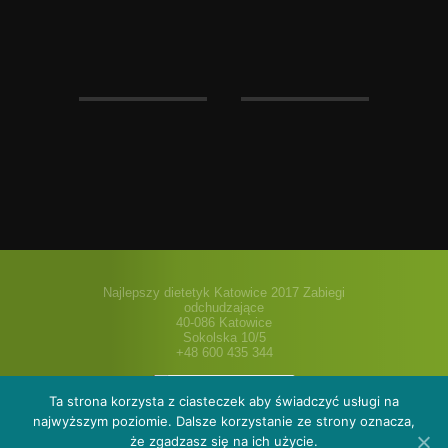
Najlepszy dietetyk Katowice 2017 Zabiegi
odchudzające
40-086 Katowice
Sokolska 10/5
+48 600 435 344
Ta strona korzysta z ciasteczek aby świadczyć usługi na
najwyższym poziomie. Dalsze korzystanie ze strony oznacza,
że zgadzasz się na ich użycie.
O nas
Oferta
Galeria
Cenniki i pakiety