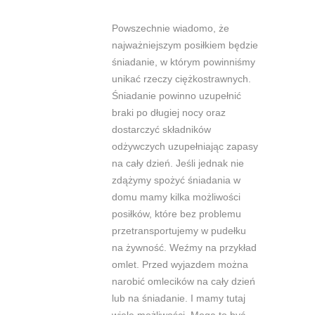
Powszechnie wiadomo, że
najważniejszym posiłkiem będzie
śniadanie, w którym powinniśmy
unikać rzeczy ciężkostrawnych.
Śniadanie powinno uzupełnić
braki po długiej nocy oraz
dostarczyć składników
odżywczych uzupełniając zapasy
na cały dzień. Jeśli jednak nie
zdążymy spożyć śniadania w
domu mamy kilka możliwości
posiłków, które bez problemu
przetransportujemy w pudełku
na żywność.
Weźmy na przykład
omlet. Przed wyjazdem można
narobić omlecików na cały dzień
lub na śniadanie. I mamy tutaj
wiele możliwości. Mogą to być