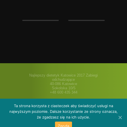
Najlepszy dietetyk Katowice 2017 Zabiegi
odchudzające
40-086 Katowice
Sokolska 10/5
+48 600 435 344
Ta strona korzysta z ciasteczek aby świadczyć usługi na
najwyższym poziomie. Dalsze korzystanie ze strony oznacza,
że zgadzasz się na ich użycie.
O nas
Oferta
Galeria
Cenniki i pakiety
Blog dietetyka
Sklep
Kontakt
Zgoda