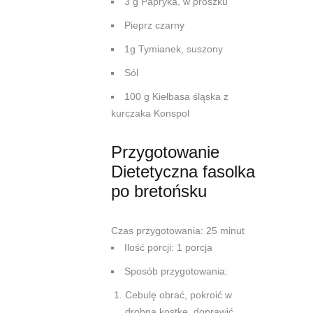
3 g Papryka, w proszku
Pieprz czarny
1g Tymianek, suszony
Sól
100 g Kiełbasa śląska z
kurczaka Konspol
Przygotowanie
Dietetyczna fasolka
po bretońsku
Czas przygotowania: 25 minut
Ilość porcji: 1 porcja
Sposób przygotowania:
Cebulę obrać, pokroić w
drobną kostkę, doprawić