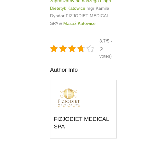
zapraszamy na naszego bloga
Dietetyk Katowice
mgr Kamila
Dyndor FIZJODIET MEDICAL
SPA &
Masaż Katowice
3.7/5 -
(3
votes)
Author Info
FIZJODIET MEDICAL
SPA