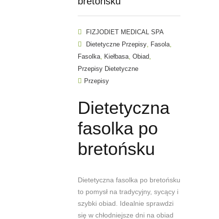
bretońsku
FIZJODIET MEDICAL SPA
,
,
Dietetyczne Przepisy
Fasola
,
,
,
Fasolka
Kiełbasa
Obiad
Przepisy Dietetyczne
Przepisy
Dietetyczna
fasolka po
bretońsku
Dietetyczna fasolka po bretońsku
to pomysł na tradycyjny, sycący i
szybki obiad. Idealnie sprawdzi
się w chłodniejsze dni na obiad