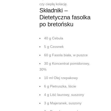
czy ciepłą kolację.
Składniki –
Dietetyczna fasolka
po bretońsku
40 g Cebula
5 g Czosnek
60 g Fasola biała, w puszce
30 g Koncentrat pomidorowy,
30%
10 ml Olej rzepakowy
6 g Pietruszka, liście
4 g Liść laurowy, suszony
3 g Majeranek, suszony