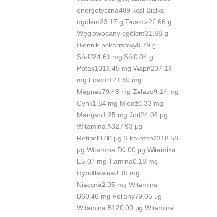
energetyczna409 kcal Białko
ogółem23.17 g Tłuszcz22.66 g
Węglowodany ogółem31.88 g
Błonnik pokarmowy8.79 g
Sód224.61 mg Sól0.04 g
Potas1016.45 mg Wapń207.19
mg Fosfor121.80 mg
Magnez79.48 mg Żelazo9.14 mg
Cynk1.64 mg Miedź0.33 mg
Mangan1.25 mg Jod24.06 μg
Witamina A327.93 μg
Retinol0.00 μg β-karoten2318.58
μg Witamina D0.00 μg Witamina
E5.07 mg Tiamina0.18 mg
Ryboflawina0.19 mg
Niacyna2.05 mg Witamina
B60.46 mg Foliany79.05 μg
Witamina B120.00 μg Witamina