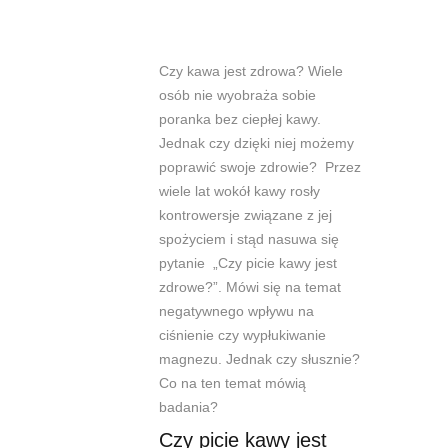
Czy kawa jest zdrowa? Wiele
osób nie wyobraża sobie
poranka bez ciepłej kawy.
Jednak czy dzięki niej możemy
poprawić swoje zdrowie?
Przez
wiele lat wokół kawy rosły
kontrowersje związane z jej
spożyciem
i stąd nasuwa się
pytanie „
Czy picie kawy jest
zdrowe?
”. M
ówi się
na temat
negatywnego wpływu na
ciśnienie czy wypłukiwani
e
magnezu. Jednak czy słusznie?
Co na ten temat mówią
badania?
Czy picie kawy jest