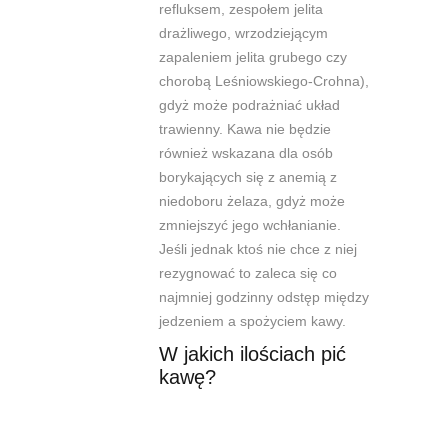
refluksem,
zespołem
jelita
drażliwego, wrzodziejącym
zapaleniem jelita grubego
czy
chorobą
Leśniowskiego-Crohna
),
gdyż może podrażniać układ
trawienny. Kawa nie będzie
również wskazana dla osób
borykających się z anemią z
niedoboru żelaza, gdyż może
zmniejszyć jego wchłanianie
.
Jeśli jednak ktoś nie chce z niej
rezygnować to zaleca się co
najmniej godzinny odstęp między
jedzeniem a spożyciem kawy.
W jakich ilościach pić
kawę?