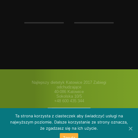
Najlepszy dietetyk Katowice 2017 Zabiegi
odchudzające
40-086 Katowice
Sokolska 10/5
+48 600 435 344
Ta strona korzysta z ciasteczek aby świadczyć usługi na
najwyższym poziomie. Dalsze korzystanie ze strony oznacza,
że zgadzasz się na ich użycie.
O nas
Oferta
Galeria
Cenniki i pakiety
Blog dietetyka
Sklep
Kontakt
Zgoda