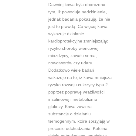
Dawniej kawa była obarczona
tym, iż powoduje nadciśnienie,
jednak badania pokazują, że nie
jest to prawd
ą
. Co
więcej kawa
wykazuje działanie
kardioprotekcyjne zmniejszając
ryzyko choroby wieńcowej,
miażdżycy, zawału serca
,
nowotworów
czy udar
u.
Dodatkowo wiele badań
wskazuje na to, iż kawa mniejsza
ryzyko rozwoju
cukrzycy typu 2
poprzez poprawę wrażliwości
insulinowej i metabolizmu
glukozy
. Kawa
zawiera
substancje o działaniu
termogennym, które sprzyjają w
procesie odchudzania. Kofeina
działa pobudzająco, zmniejsza