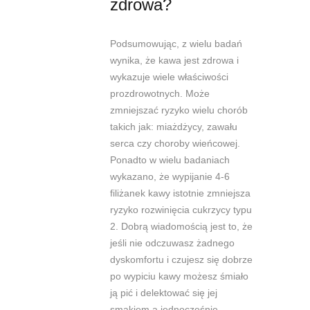
zdrowa?
Podsumowując, z wielu badań
wynika, że kawa jest zdrowa i
wykazuje wiele właściwości
prozdrowotnych. Może
zmniejszać ryzyko wielu chorób
takich jak: miażdżycy, zawału
serca czy choroby wieńcowej.
Ponadto w wielu badaniach
wykazano, że wypijanie 4-6
filiżanek kawy istotnie zmniejsza
ryzyko rozwinięcia cukrzycy typu
2.
Dobrą wiadomością jest to, że
jeśli nie odczuwasz żadnego
dyskomfortu i czujesz się dobrze
po wypiciu kawy możesz śmiało
ją pić i delektować się jej
smakiem a jednocześnie