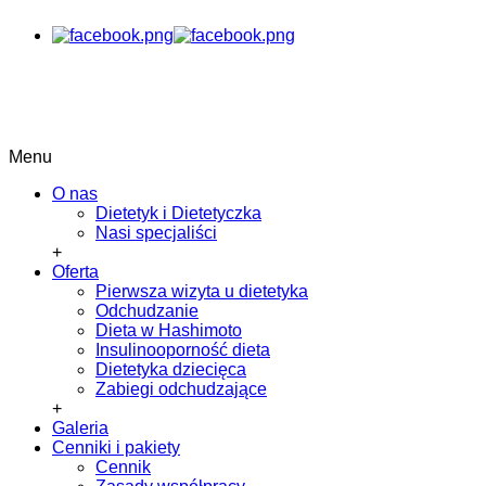
Menu
O nas
Dietetyk i Dietetyczka
Nasi specjaliści
+
Oferta
Pierwsza wizyta u dietetyka
Odchudzanie
Dieta w Hashimoto
Insulinooporność dieta
Dietetyka dziecięca
Zabiegi odchudzające
+
Galeria
Cenniki i pakiety
Cennik